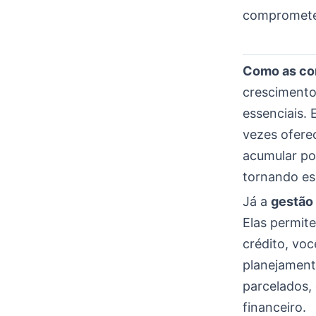
comprometer
Como as com
crescimento
essenciais.
vezes ofer
acumular po
tornando es
Já a
gestão 
Elas permit
crédito, voc
planejament
parcelados,
financeiro.