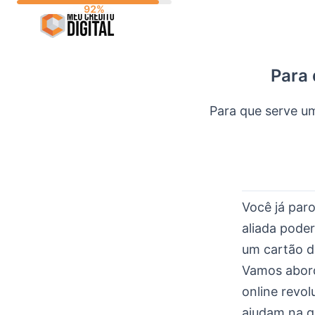
Skip
to
content
Para 
Para que serve um
Você já par
aliada poder
um cartão de
Vamos abord
online revo
ajudam na g