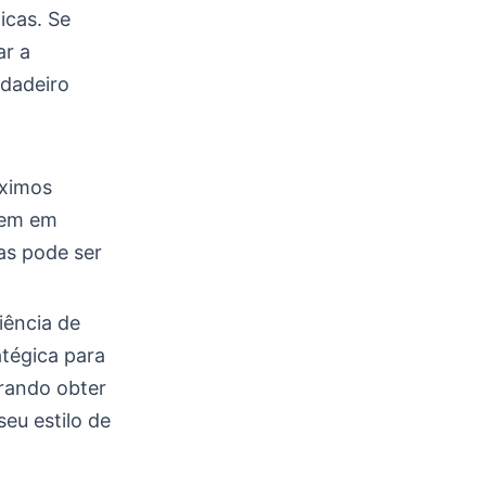
icas. Se
ar a
rdadeiro
óximos
rmem em
as pode ser
iência de
tégica para
erando obter
eu estilo de