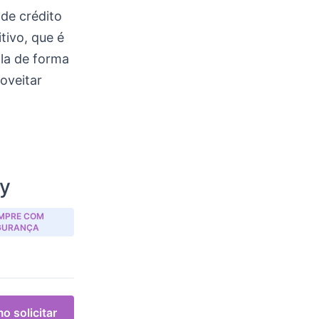
 de crédito
tivo, que é
-la de forma
oveitar
ty
MPRE COM
GURANÇA
o solicitar