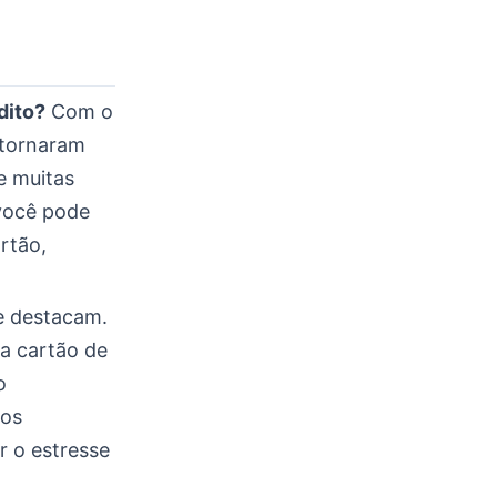
dito?
Com o
 tornaram
e muitas
 você pode
rtão,
se destacam.
a cartão de
o
tos
r o estresse