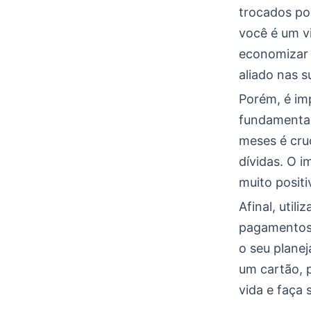
trocados po
você é um v
economizar 
aliado nas s
Porém, é im
fundamental
meses é cru
dívidas. O 
muito posit
Afinal, util
pagamentos,
o seu planej
um cartão, 
vida e faça 