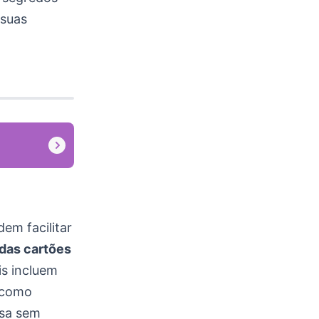
 suas
em facilitar
 das cartões
is incluem
, como
isa sem