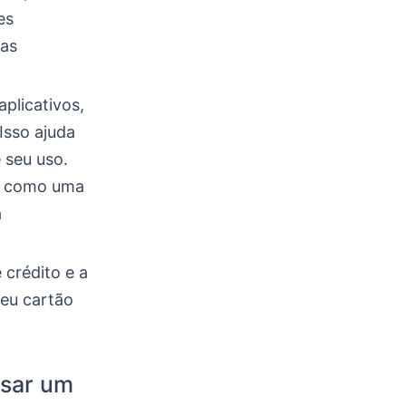
es
sas
aplicativos,
Isso ajuda
 seu uso.
to como uma
a
 crédito e a
seu cartão
usar um