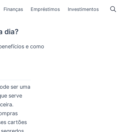
Finanças
Empréstimos
Investimentos
a dia?
 benefícios e como
pode ser uma
que serve
ceira.
compras
ses cartões
s segredos