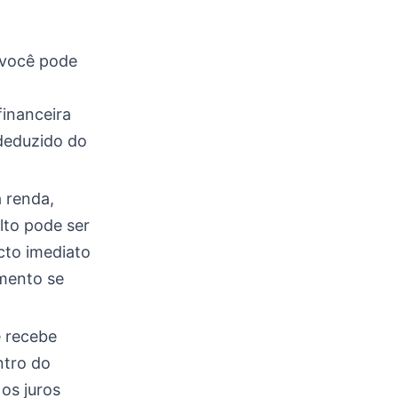
 você pode
financeira
 deduzido do
 renda,
alto pode ser
cto imediato
amento se
ê recebe
ntro do
os juros