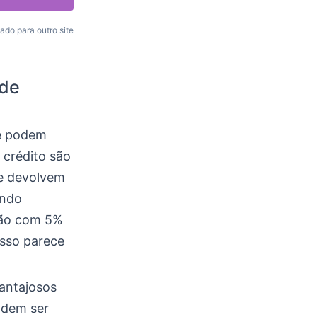
ado para outro site
 de
ue podem
e crédito são
ue devolvem
indo
tão com 5%
Isso parece
antajosos
odem ser