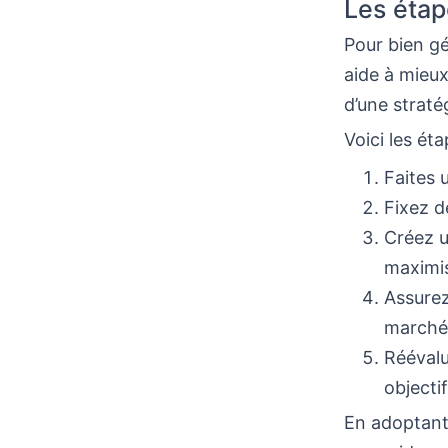
Les étap
Pour bien gé
aide à mieux
d’une straté
Voici les ét
Faites 
Fixez de
Créez u
maximis
Assurez
marché
Réévalu
objectif
En adoptant