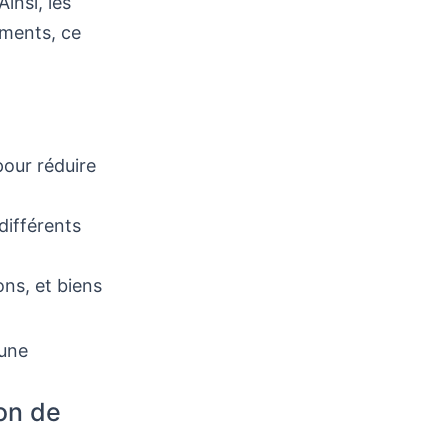
Ainsi, les
ements, ce
pour réduire
différents
ons, et biens
 une
on de