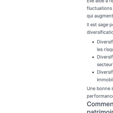
Elle aide à r
fluctuation
qui augment
Il est sage 
diversificati
Diversi
les ris
Diversi
secteur
Diversi
immobil
Une bonne st
performance 
Comment 
patrimoi