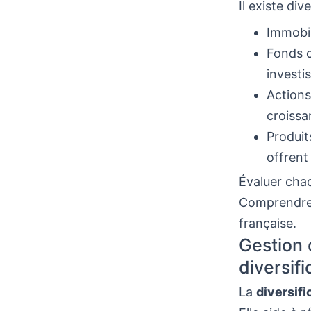
Il existe div
Immobili
Fonds c
investi
Actions
croissa
Produit
offrent
Évaluer chaq
Comprendre 
française.
Gestion 
diversifi
La
diversif