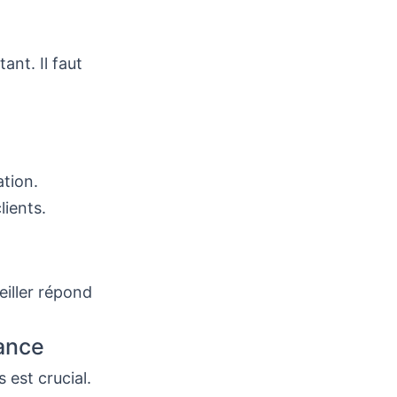
ant. Il faut
ation.
lients.
eiller répond
rance
 est crucial.