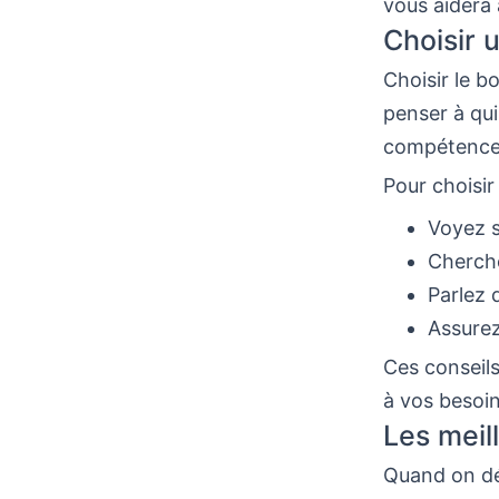
vous aidera 
Choisir 
Choisir le b
penser à qui 
compétences,
Pour choisir
Voyez s
Cherche
Parlez 
Assurez
Ces conseils
à vos besoin
Les meil
Quand on déc