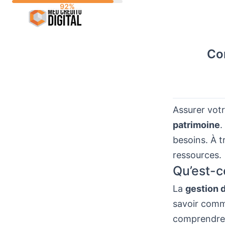
Skip
to
content
Co
Assurer vot
patrimoine
.
besoins. À 
ressources.
Qu’est-c
La
gestion 
savoir comme
comprendre