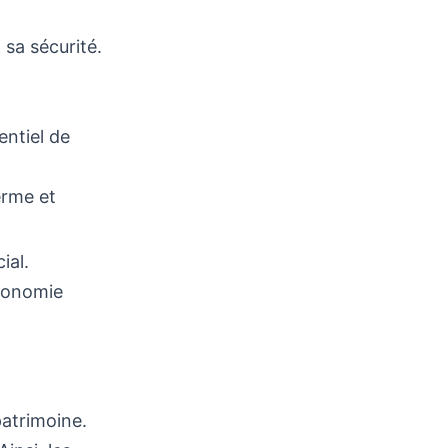
 sa sécurité.
entiel de
erme et
ial.
économie
patrimoine.