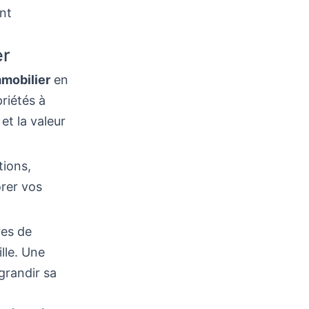
ent
er
mmobilier
en
riétés à
et la valeur
tions,
orer vos
res de
lle. Une
grandir sa