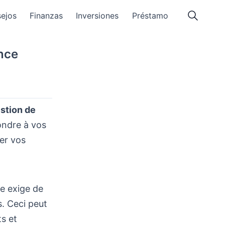
ejos
Finanzas
Inversiones
Préstamo
nce
stion de
pondre à vos
er vos
le exige de
s. Ceci peut
ts et