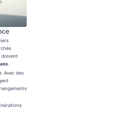
nce
ciers
rchés
 doivent
ques
.
ne. Avec des
gent
 changements
énérations