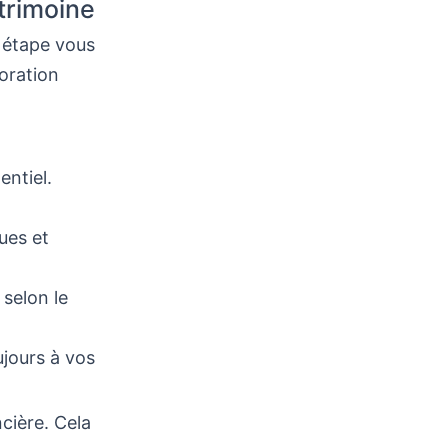
trimoine
e étape vous
boration
entiel.
ues et
 selon le
jours à vos
cière. Cela