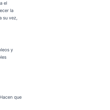
a el
ecer la
a su vez,
leos y
bles
 Hacen que
.