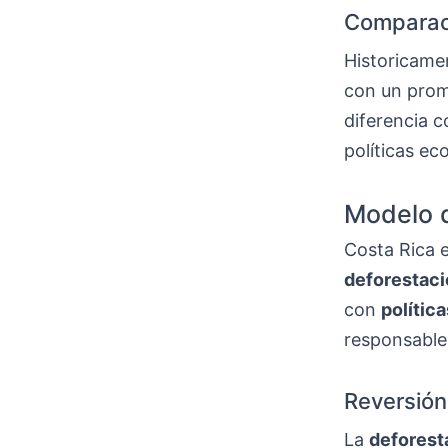
Comparac
Historicame
con un prom
diferencia c
políticas ec
Modelo d
Costa Rica e
deforestac
con
polític
responsable 
Reversión
La
deforest