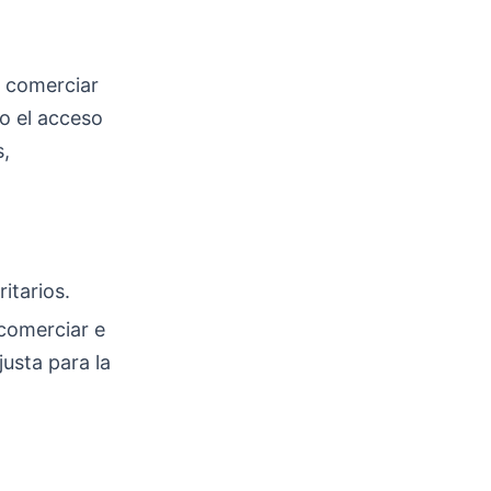
 comerciar
do el acceso
s,
itarios.
 comerciar e
usta para la