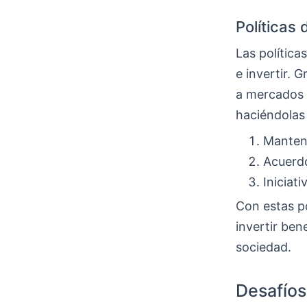
Políticas 
Las política
e invertir. 
a mercados i
haciéndolas
Manteni
Acuerdo
Iniciat
Con estas po
invertir ben
sociedad.
Desafíos