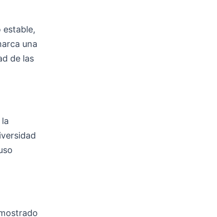
 estable,
marca una
ad de las
 la
iversidad
uso
 mostrado