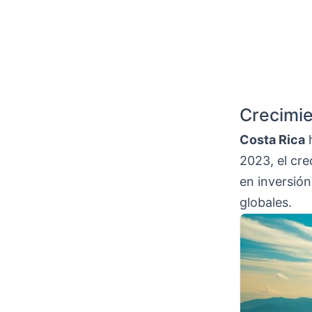
Crecimi
Costa Rica
h
2023, el cre
en inversió
globales.