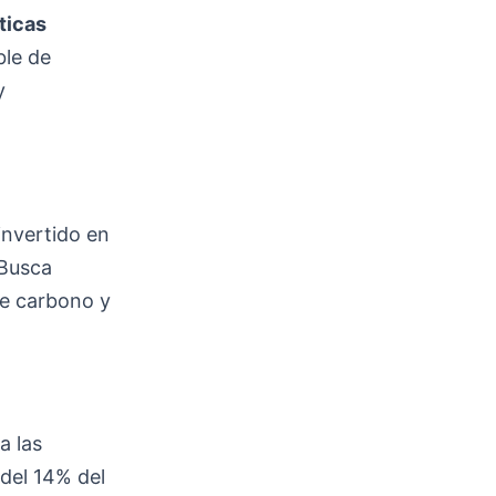
íticas
ble de
y
 invertido en
 Busca
de carbono y
a las
 del 14% del