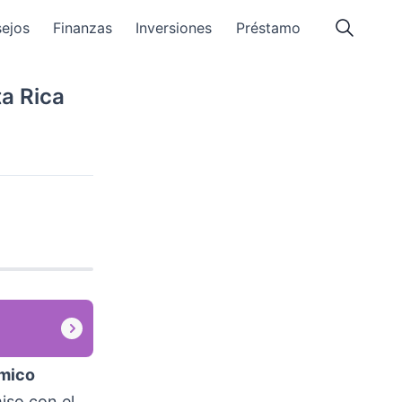
ejos
Finanzas
Inversiones
Préstamo
a Rica
mico
iso con el