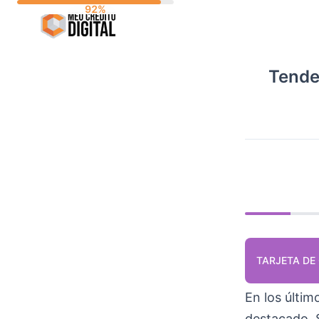
Skip
to
content
Tende
TARJETA DE
En los últim
destacado. 