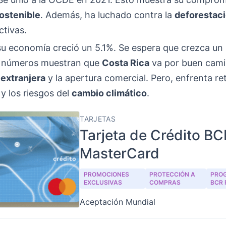
sostenible
. Además, ha luchado contra la
deforestac
ctivas.
su economía creció un 5.1%. Se espera que crezca un
s números muestran que
Costa Rica
va por buen cami
 extranjera
y la apertura comercial. Pero, enfrenta r
y los riesgos del
cambio climático
.
TARJETAS
Tarjeta de Crédito BC
MasterCard
PROMOCIONES
PROTECCIÓN A
PRO
EXCLUSIVAS
COMPRAS
BCR 
Aceptación Mundial