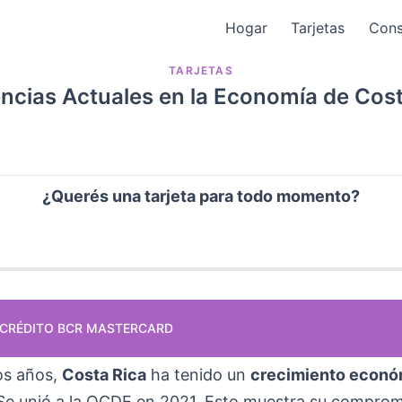
Hogar
Tarjetas
Cons
TARJETAS
ncias Actuales en la Economía de Cost
¿Querés una tarjeta para todo momento?
 CRÉDITO BCR MASTERCARD
os años,
Costa Rica
ha tenido un
crecimiento econó
Se unió a la OCDE en 2021. Esto muestra su comprom