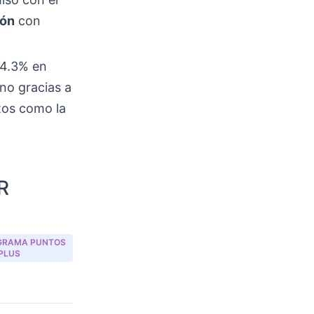
ión
con
 4.3% en
no gracias a
etos como la
R
GRAMA PUNTOS
PLUS