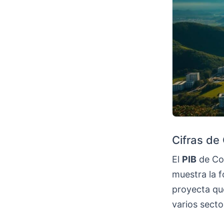
Cifras de
El
PIB
de Cos
muestra la f
proyecta que
varios secto