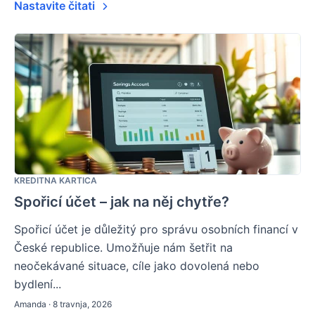
Nastavite čitati
KREDITNA KARTICA
Spořicí účet – jak na něj chytře?
Spořicí účet je důležitý pro správu osobních financí v
České republice. Umožňuje nám šetřit na
neočekávané situace, cíle jako dovolená nebo
bydlení...
Amanda · 8 travnja, 2026