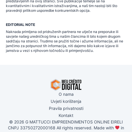
predstavljenih na ovoj stranici. Sve publikacije temelje se na
kvantitativnim i kvalitativnim istraživanjima, a naš tim nastoji biti što
pravedniji prilikom usporedbe konkurentskih opcija.
EDITORIAL NOTE
Naknada primljena od pridruženih partnera ne utječe na preporuke ili
savjete našeg uredničkog tima u našim člancima ili bilo kojem drugom
sadržaju na stranici. Trudimo se pružiti točne i ažurne informacije, ali ne
jamčimo za potpunost tih informacija, niti dajemo bilo kakve izjave ili
jamstva u vezi s njihovom točnošću ili primjenjivošću.
O nama
Uvjeti korištenja
Pravila privatnosti
Kontakt
© 2026 G MATTUCCI EMPREENDIMENTOS ONLINE EIRELI
CNPJ 33750272000168 All rights reserved. Made with
in