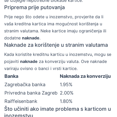
se izbjegle nepotrebne blokade kartice.
Priprema prije putovanja
Prije nego što odete u inozemstvo, provjerite da li
vaša kreditna kartica ima mogućnost korištenja u
stranim valutama. Neke kartice imaju ograničenja ili
dodatne
naknade
.
Naknade za korištenje u stranim valutama
Kada koristite kreditnu karticu u inozemstvu, mogu se
pojaviti
naknade
za konverziju valuta. Ove naknade
variraju ovisno o banci i vrsti kartice.
Banka
Naknada za konverziju
Zagrebačka banka
1.95%
Privredna banka Zagreb
2.00%
Raiffeisenbank
1.80%
Što učiniti ako imate problema s karticom u
inozemstvu