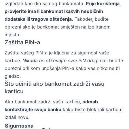
izgledati kao dio samog bankomata.
Prije korištenja,
provjerite ima li bankomat ikakvih neobičnih
dodataka ili tragova oštećenja.
Također, budite
oprezni ako je bankomat smješten na izoliranom
mjestu.
Zaštita PIN-a
Zaštita vašeg PIN-a je ključna za sigurnost vaše
kartice.
Nikada ne otkrivajte svoj PIN drugima
i budite
oprezni prilikom unošenja PIN-a kako vas nitko ne bi
gledao.
Što učiniti ako bankomat zadrži vašu
karticu
Ako bankomat zadrži vašu karticu,
odmah
kontaktirajte svoju banku
kako biste blokirali karticu i
izdali novu.
Sigurnosna