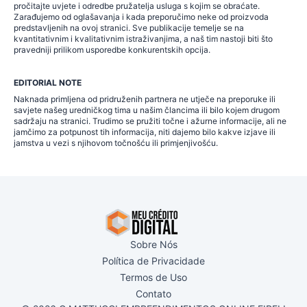
pročitajte uvjete i odredbe pružatelja usluga s kojim se obraćate.
Zarađujemo od oglašavanja i kada preporučimo neke od proizvoda
predstavljenih na ovoj stranici. Sve publikacije temelje se na
kvantitativnim i kvalitativnim istraživanjima, a naš tim nastoji biti što
pravedniji prilikom usporedbe konkurentskih opcija.
EDITORIAL NOTE
Naknada primljena od pridruženih partnera ne utječe na preporuke ili
savjete našeg uredničkog tima u našim člancima ili bilo kojem drugom
sadržaju na stranici. Trudimo se pružiti točne i ažurne informacije, ali ne
jamčimo za potpunost tih informacija, niti dajemo bilo kakve izjave ili
jamstva u vezi s njihovom točnošću ili primjenjivošću.
Sobre Nós
Política de Privacidade
Termos de Uso
Contato