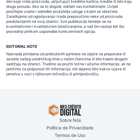
bilo koje vrste proizvoda, uključujući kreditne kartice, kredite ili bilo koju
drugu ponudu. Ako se to dogodi, odmah nas kontaktirajte. Uvijek
pročitajte uvjete i odredbe pružatelja usluga s kojim se obraćate.
Zarađujemo od oglašavanja i kada preporučimo neke od proizvoda
predstavljenih na ovoj stranici. Sve publikacije temelje se na
kvantitativnim i kvalitativnim istraživanjima, a naš tim nastoji biti što
pravedniji prilikom usporedbe konkurentskih opcija.
EDITORIAL NOTE
Naknada primljena od pridruženih partnera ne utječe na preporuke ili
savjete našeg uredničkog tima u našim člancima ili bilo kojem drugom
sadržaju na stranici. Trudimo se pružiti točne i ažurne informacije, ali ne
jamčimo za potpunost tih informacija, niti dajemo bilo kakve izjave ili
jamstva u vezi s njihovom točnošću ili primjenjivošću.
Sobre Nós
Política de Privacidade
Termos de Uso