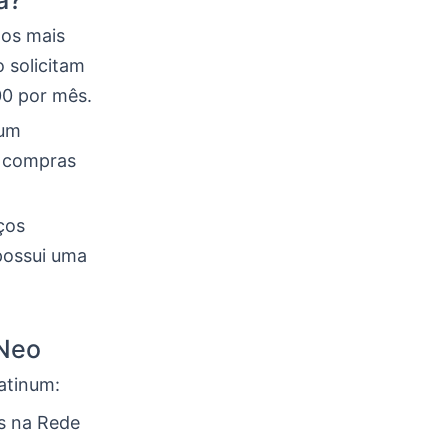
a?
tos mais
 solicitam
00 por mês.
 um
, compras
ços
 possui uma
 Neo
atinum:
s na Rede