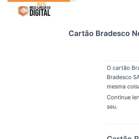
Skip
to
content
Cartão Bradesco N
O cartão Br
Bradesco SA
mesma coisa
Continue le
seu.