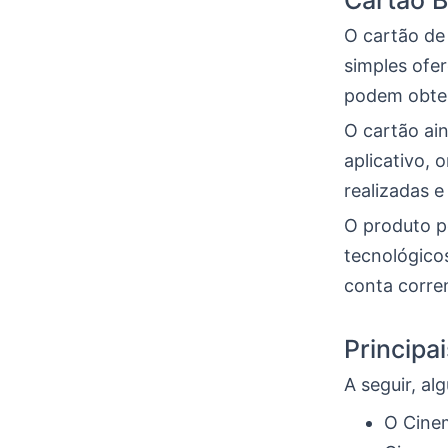
Cartão 
O cartão de
simples ofer
podem obter
O cartão ai
aplicativo, 
realizadas e
O produto p
tecnológicos
conta corre
Principa
A seguir, a
O Cine