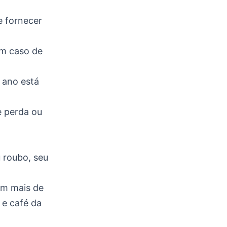
e fornecer
em caso de
 ano está
e perda ou
 roubo, seu
em mais de
 e café da