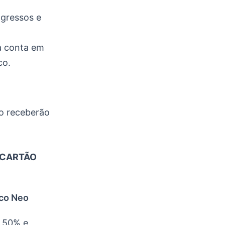
gressos e
a conta em
co.
ão receberão
 CARTÃO
co Neo
 50% e