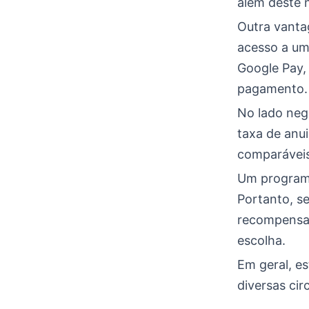
além deste 
Outra vanta
acesso a um
Google Pay,
pagamento.
No lado neg
taxa de anu
comparáveis
Um programa
Portanto, s
recompensas
escolha.
Em geral, es
diversas cir