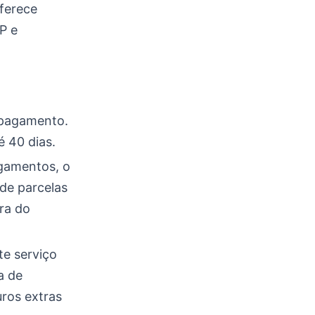
ferece
P e
 pagamento.
 40 dias.
gamentos, o
de parcelas
ura do
te serviço
a de
uros extras