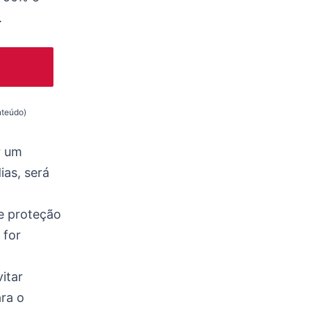
.
nteúdo)
r um
ias, será
e proteção
 for
itar
ra o