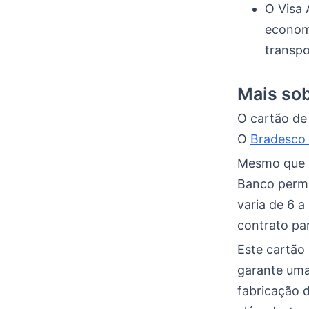
O Visa
economi
transpo
Mais sob
O cartão de
O
Bradesco
Mesmo que v
Banco permi
varia de 6 a
contrato para
Este cartão 
garante uma
fabricação 