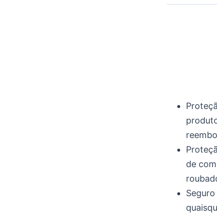
Proteçã
produto
reembol
Proteç
de comp
roubado
Seguro 
quaisqu