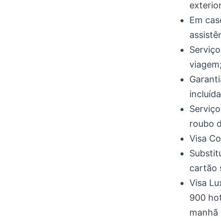
exterior
Em caso
assistê
Serviço
viagem
Garanti
incluíd
Serviço
roubo d
Visa Co
Substit
cartão 
Visa Lu
900 hot
manhã 