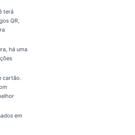
ê terá
igos QR,
ra
ura, há uma
pções
 cartão.
com
melhor
ados ​​em