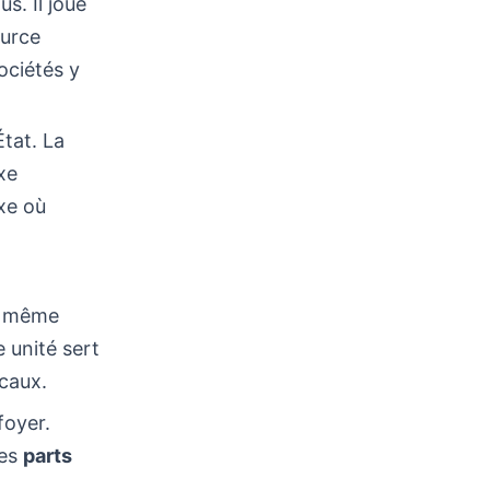
s. Il joue
ource
ociétés y
État. La
xe
xe où
un même
 unité sert
scaux.
foyer.
les
parts