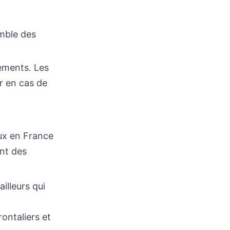
emble des
vements. Les
r en cas de
aux en France
ent des
illeurs qui
rontaliers et