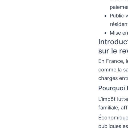
paieme
Public v
résiden
Mise en
Introduct
sur le r
En France, le
comme la san
charges entr
Pourquoi l
L’impôt lutt
familiale, af
Économiqueme
publiques ess