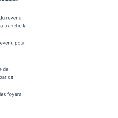
 du revenu
la tranche la
revenu pour
e de
 par ce
les foyers