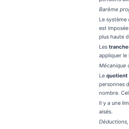
Barème prog
Le système 
est imposée 
plus haute d
Les
tranche
appliquer le
Mécanique du
Le
quotient 
personnes da
nombre. Cela
Il y a une l
aisés.
Déductions,