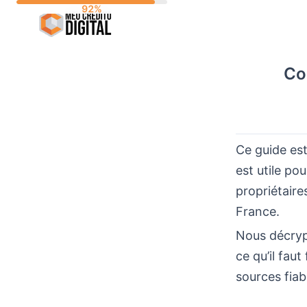
Skip
to
content
Co
Ce guide est
est utile pou
propriétaire
France.
Nous décryp
ce qu’il fau
sources fiab