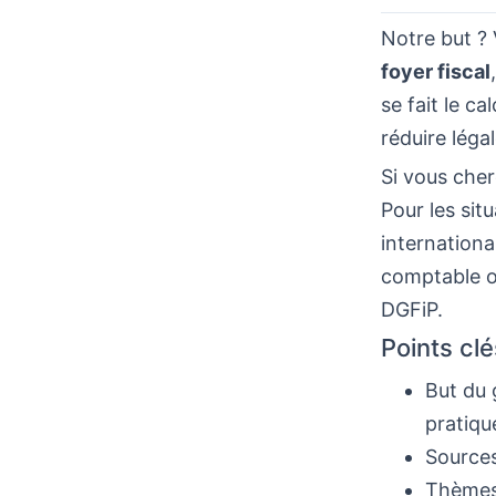
Notre but ?
foyer fiscal
se fait le c
réduire léga
Si vous cher
Pour les sit
internationa
comptable ou
DGFiP.
Points clé
But du 
pratiqu
Sources
Thèmes 