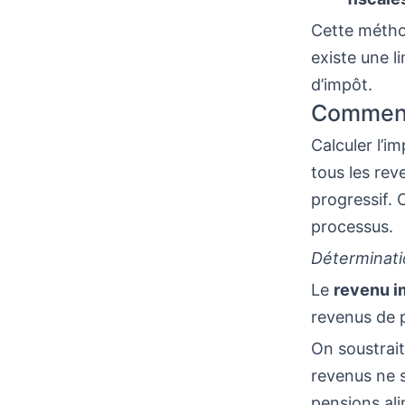
Cette méthod
existe une l
d’impôt.
Comment 
Calculer l’i
tous les rev
progressif. 
processus.
Déterminati
Le
revenu i
revenus de p
On soustrait
revenus ne 
pensions ali