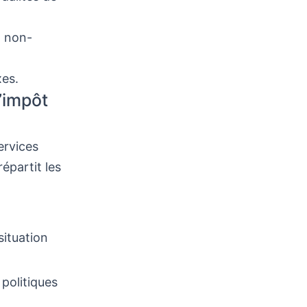
t non-
xes.
l’impôt
ervices
répartit les
situation
 politiques