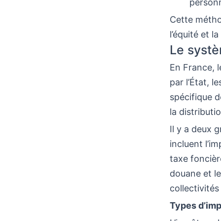
person
Cette méthod
l’équité et l
Le systèm
En France, l
par l’État, l
spécifique d
la distribut
Il y a deux 
incluent l’im
taxe foncièr
douane et le
collectivité
Types d’impô