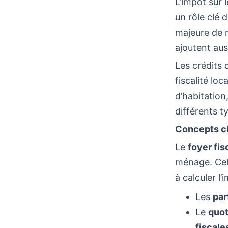
L’impôt sur l
un rôle clé 
majeure de r
ajoutent aus
Les crédits d
fiscalité lo
d’habitatio
différents t
Concepts clé
Le
foyer fis
ménage. Cela
à calculer l
Les
par
Le
quot
fiscale