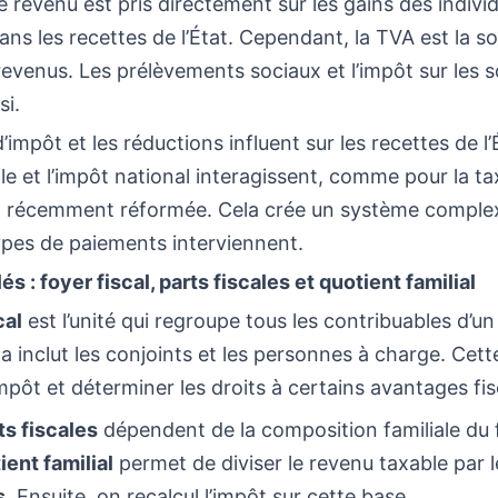
e revenu est pris directement sur les gains des individu
dans les recettes de l’État. Cependant, la TVA est la s
evenus. Les prélèvements sociaux et l’impôt sur les s
si.
’impôt et les réductions influent sur les recettes de l’
cale et l’impôt national interagissent, comme pour la ta
n, récemment réformée. Cela crée un système comple
ypes de paiements interviennent.
s : foyer fiscal, parts fiscales et quotient familial
cal
est l’unité qui regroupe tous les contribuables d’
 inclut les conjoints et les personnes à charge. Cette
’impôt et déterminer les droits à certains avantages fi
ts fiscales
dépendent de la composition familiale du 
ient familial
permet de diviser le revenu taxable par 
s
. Ensuite, on recalcul l’impôt sur cette base.