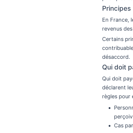
Principes
En France, le
revenus des
Certains pri
contribuable
désaccord.
Qui doit p
Qui doit pay
déclarent le
règles pour 
Personn
perçoiv
Cas part