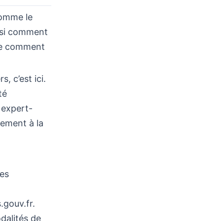
comme le
ssi comment
i de comment
, c’est ici.
té
n expert-
tement à la
es
.gouv.fr.
dalités de