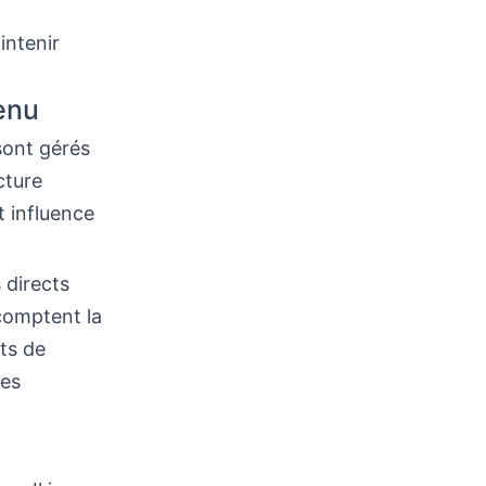
intenir
venu
sont gérés
ucture
t influence
 directs
 comptent la
its de
les