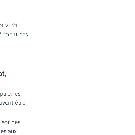
et 2021.
firment ces
t,
pale, les
uvent être
vient des
les aux