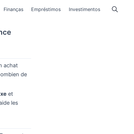
Finanças
Empréstimos
Investimentos
ance
un achat
 combien de
ixe
et
aide les