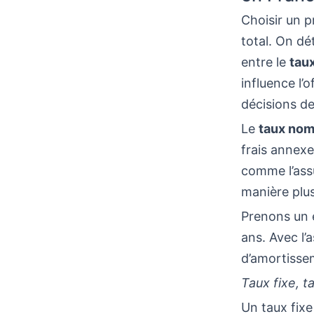
Choisir un pr
total. On dét
entre le
taux
influence l’o
décisions de
Le
taux nom
frais annexe
comme l’ass
manière plus
Prenons un 
ans. Avec l’
d’amortissem
Taux fixe, t
Un taux fixe