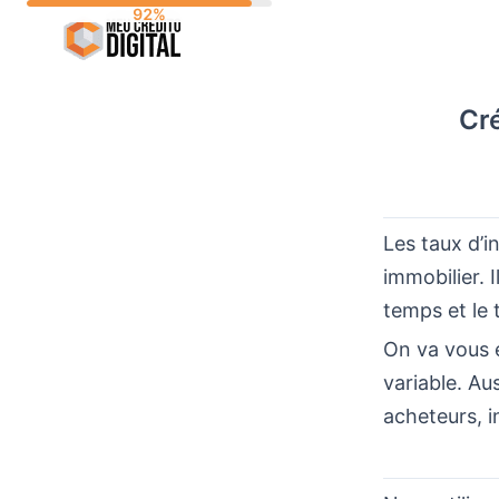
Skip
to
content
Cré
Les taux d’i
immobilier.
temps et le 
On va vous 
variable. Au
acheteurs, i