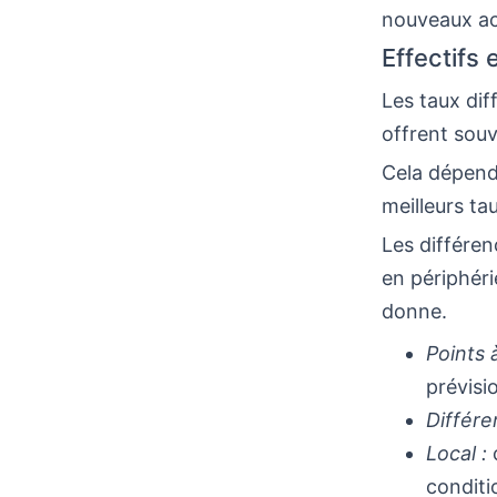
nouveaux ac
Effectifs 
Les taux dif
offrent souv
Cela dépend
meilleurs ta
Les différe
en périphéri
donne.
Points à
prévisi
Différe
Local :
c
conditi