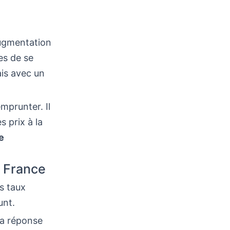
augmentation
es de se
ais avec un
emprunter. Il
s prix à la
e
n France
s taux
unt.
la réponse