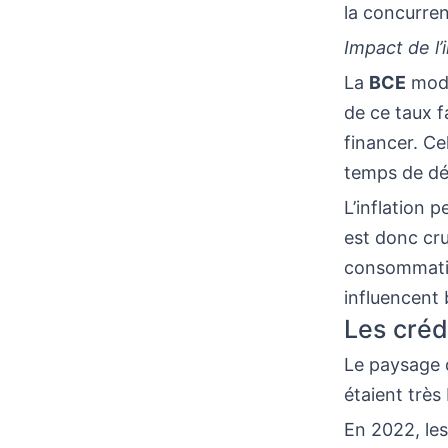
la concurren
Impact de l’
La
BCE
modi
de ce taux f
financer. Ce
temps de dé
L’inflation 
est donc cru
consommatio
influencent 
Les créd
Le paysage d
étaient très
En 2022, le