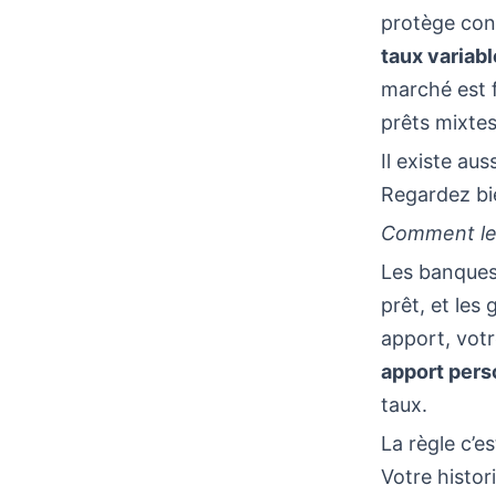
protège cont
taux variabl
marché est f
prêts mixtes
Il existe au
Regardez bie
Comment le
Les banques 
prêt, et les
apport, vot
apport pers
taux.
La règle c’
Votre histor