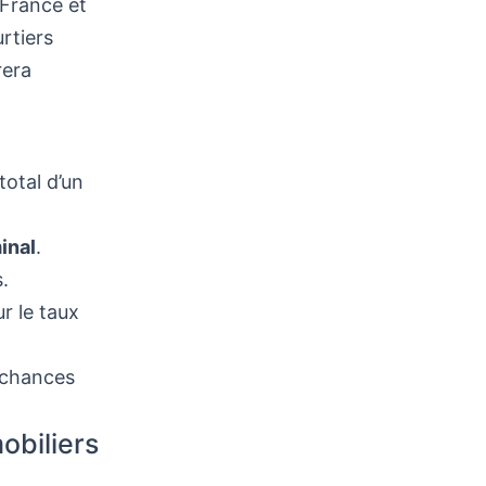
 France et
rtiers
rera
total d’un
inal
.
.
r le taux
s chances
obiliers