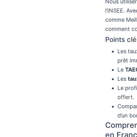
Nous utilis
l’INSEE. Ave
comme Meill
comment com
Points clé
Les tau
prêt im
Le
TAE
Les
tau
Le prof
offert.
Compare
d’un bo
Comprend
en Fran