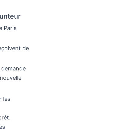
runteur
e Paris
eçoivent de
la demande
 nouvelle
r les
prêt.
es