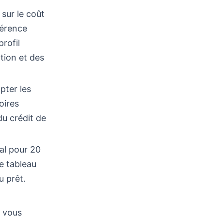
 sur le coût
férence
rofil
ation et des
pter les
oires
 du crédit de
al pour 20
Le tableau
u prêt.
a vous