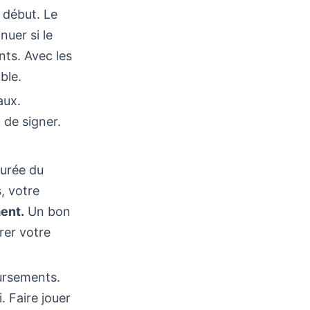
 début. Le
nuer si le
nts. Avec les
ble.
aux.
 de signer.
durée du
s, votre
ent.
Un bon
rer votre
ursements.
. Faire jouer