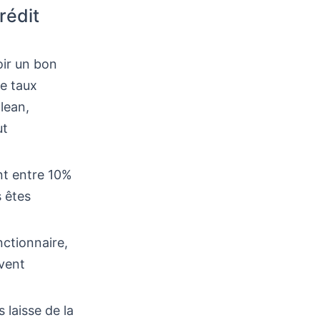
rédit
oir un bon
le taux
lean,
ut
nt entre 10%
s êtes
nctionnaire,
ivent
 laisse de la