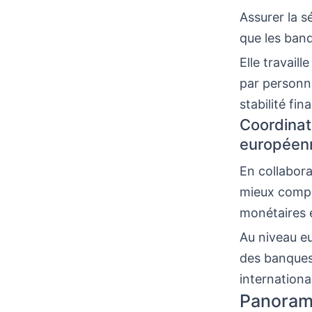
Assurer la s
que les banqu
Elle travail
par personne
stabilité fin
Coordinat
européen
En collabor
mieux compr
monétaires e
Au niveau eu
des banques.
internationa
Panorama