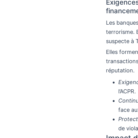
Exigences
financeme
Les banques 
terrorisme. E
suspecte à T
Elles forment
transactions
réputation.
Exigenc
l’ACPR.
Continu
face au
Protec
de viola