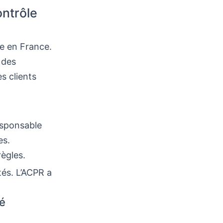
ontrôle
ce en France.
é des
s clients
esponsable
es.
ègles.
tés. L’ACPR a
té