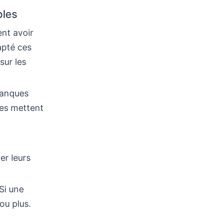
bles
ent avoir
apté ces
sur les
 banques
lles mettent
er leurs
 Si une
ou plus.