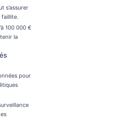
ut s’assurer
aillite.
u’à 100 000 €
enir la
tés
données pour
itiques
surveillance
mes