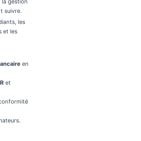
 la gestion
t suivre.
diants, les
 et les
bancaire
en
R
et
t conformité
mateurs.