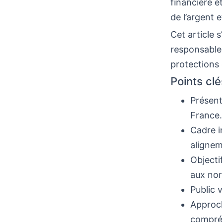
financière e
de l’argent 
Cet article s
responsables
protections 
Points clé
Présent
France.
Cadre i
aligne
Objecti
aux no
Public 
Approche
compré