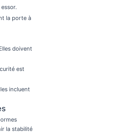
 essor.
nt la porte à
Elles doivent
curité est
les incluent
es
 normes
 la stabilité