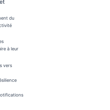
et
ment du
ctivité
es
re à leur
s vers
ésilience
otifications