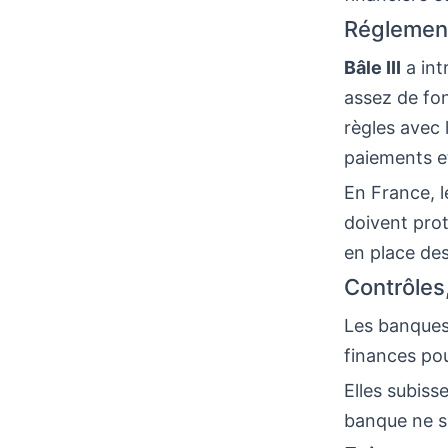
Réglement
Bâle III
a int
assez de fon
règles avec
paiements et
En France, l
doivent prot
en place des
Contrôles
Les banques 
finances pou
Elles subiss
banque ne su