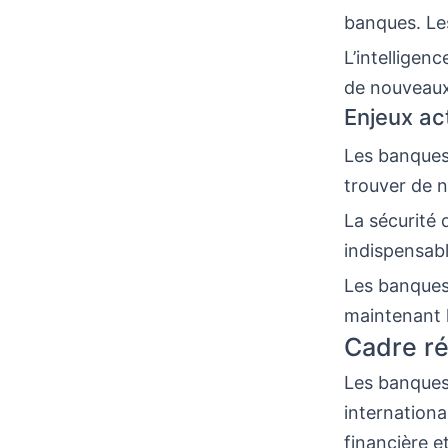
banques. Les
L’intelligenc
de nouveaux 
Enjeux ac
Les banques 
trouver de n
La sécurité 
indispensabl
Les banques 
maintenant l
Cadre ré
Les banques
internationa
financière e