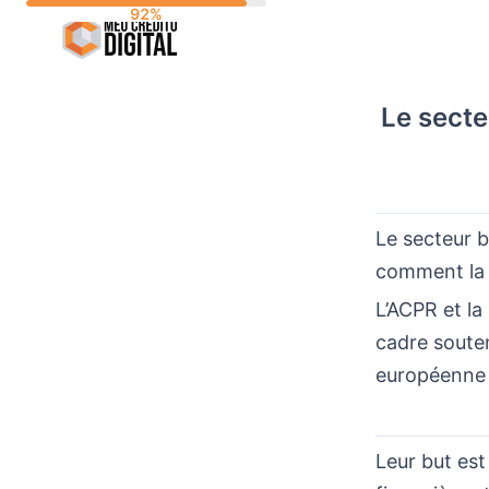
Skip
to
content
Le secte
Le secteur b
comment l
L’ACPR et la
cadre souten
européenne 
Leur but est