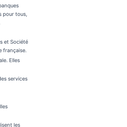
 banques
s pour tous,
.
 et Société
 française.
le. Elles
des services
lles
isent les