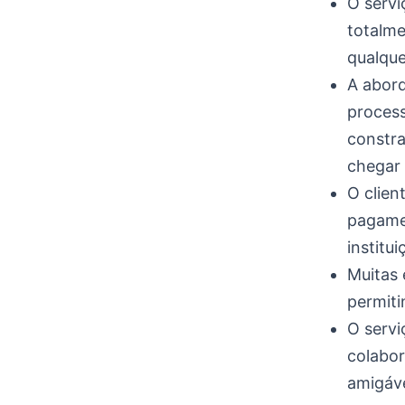
O servi
totalme
qualqu
A abord
process
constra
chegar
O clien
pagamen
institui
Muitas
permiti
O servi
colabor
amigáve