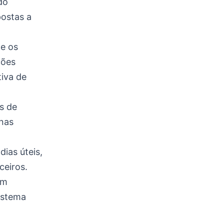
do
postas a
 e os
ções
tiva de
s de
 nas
ias úteis,
ceiros.
om
istema