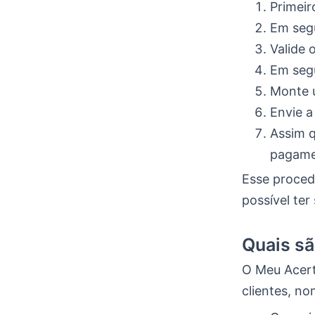
Primeir
Em segu
Valide 
Em segu
Monte 
Envie a
Assim q
pagame
Esse proced
possível ter
Quais sã
O Meu Acert
clientes, n