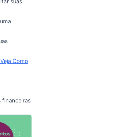
itar suas
r uma
suas
– Veja Como
 financeiras