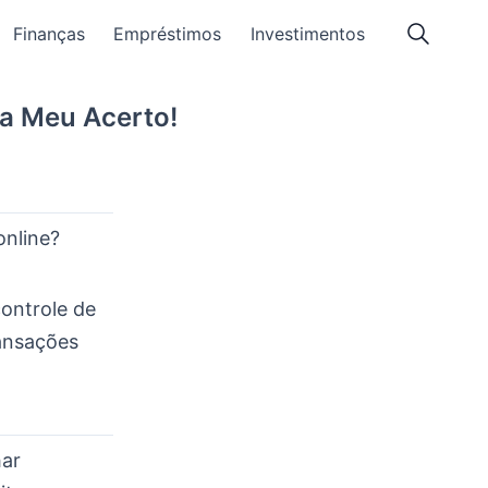
Finanças
Empréstimos
Investimentos
Na Meu Acerto!
online?
controle de
ransações
har