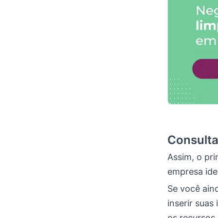
Consulta
Assim, o pri
empresa iden
Se você aind
inserir suas
os recursos.