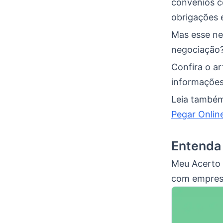
convênios co
obrigações e
Mas esse ne
negociação
Confira o ar
informações 
Leia també
Pegar Onlin
Entenda
Meu Acerto é
com empresa