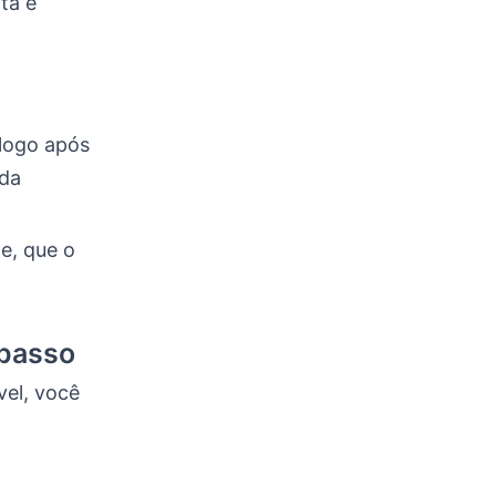
ta e
 logo após
 da
e, que o
 passo
el, você