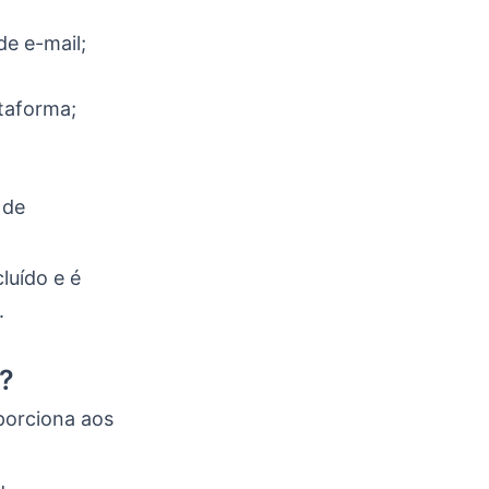
e e-mail;
taforma;
 de
luído e é
.
o?
porciona aos