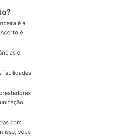
to?
nceira é a
 Acerto é
âncias e
 facilidades
 prestadores
municação
idas com
m isso, você