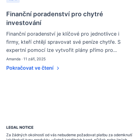
Finanční poradenství pro chytré
investování
Finanční poradenství je klíčové pro jednotlivce i
firmy, kteří chtějí spravovat své peníze chytře. S
expertní pomocí lze vytvořit plány přímo pro...
Amanda · 11 září, 2025
Pokračovat ve čtení
LEGAL NOTICE
Za žádných okolností od vás nebudeme požadovat platbu za odemknutí
jakéhokoli typu produktu, včetně kreditních karet, půjček nebo jiných