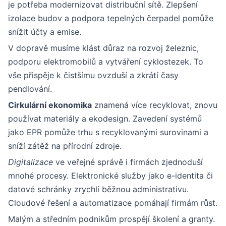
je potřeba modernizovat distribuční sítě. Zlepšení
izolace budov a podpora tepelných čerpadel pomůže
snížit účty a emise.
V dopravě musíme klást důraz na rozvoj železnic,
podporu elektromobilů a vytváření cyklostezek. To
vše přispěje k čistšímu ovzduší a zkrátí časy
pendlování.
Cirkulární ekonomika
znamená více recyklovat, znovu
používat materiály a ekodesign. Zavedení systémů
jako EPR pomůže trhu s recyklovanými surovinami a
sníží zátěž na přírodní zdroje.
Digitalizace
ve veřejné správě i firmách zjednoduší
mnohé procesy. Elektronické služby jako e-identita či
datové schránky zrychlí běžnou administrativu.
Cloudové řešení a automatizace pomáhají firmám růst.
Malým a středním podnikům prospějí školení a granty.