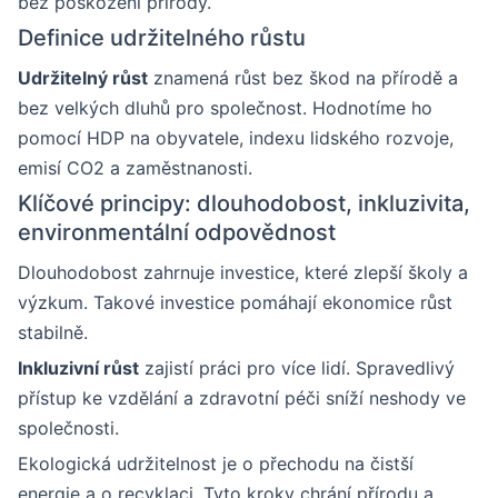
bez poškození přírody.
Definice udržitelného růstu
Udržitelný růst
znamená růst bez škod na přírodě a
bez velkých dluhů pro společnost. Hodnotíme ho
pomocí HDP na obyvatele, indexu lidského rozvoje,
emisí CO2 a zaměstnanosti.
Klíčové principy: dlouhodobost, inkluzivita,
environmentální odpovědnost
Dlouhodobost zahrnuje investice, které zlepší školy a
výzkum. Takové investice pomáhají ekonomice růst
stabilně.
Inkluzivní růst
zajistí práci pro více lidí. Spravedlivý
přístup ke vzdělání a zdravotní péči sníží neshody ve
společnosti.
Ekologická udržitelnost je o přechodu na čistší
energie a o recyklaci. Tyto kroky chrání přírodu a