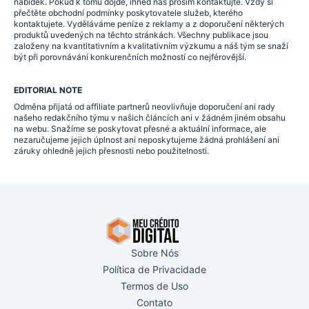
nabídek. Pokud k tomu dojde, ihned nás prosím kontaktujte. Vždy si
přečtěte obchodní podmínky poskytovatele služeb, kterého
kontaktujete. Vyděláváme peníze z reklamy a z doporučení některých
produktů uvedených na těchto stránkách. Všechny publikace jsou
založeny na kvantitativním a kvalitativním výzkumu a náš tým se snaží
být při porovnávání konkurenčních možností co nejférovější.
EDITORIAL NOTE
Odměna přijatá od affiliate partnerů neovlivňuje doporučení ani rady
našeho redakčního týmu v našich článcích ani v žádném jiném obsahu
na webu. Snažíme se poskytovat přesné a aktuální informace, ale
nezaručujeme jejich úplnost ani neposkytujeme žádná prohlášení ani
záruky ohledně jejich přesnosti nebo použitelnosti.
Sobre Nós
Política de Privacidade
Termos de Uso
Contato