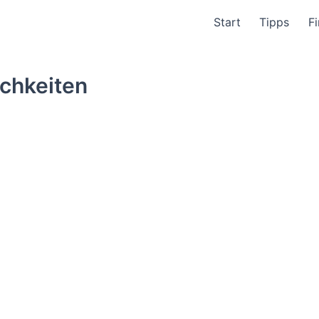
Start
Tipps
F
chkeiten