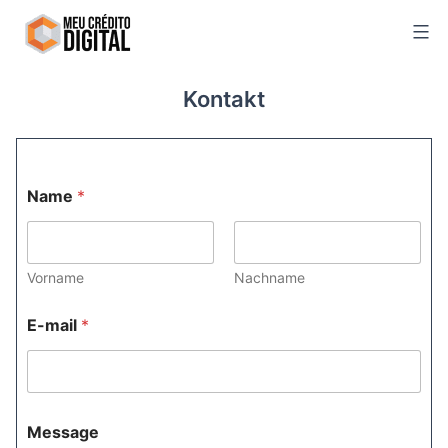
Skip
to
content
Kontakt
N
Name
*
a
m
e
E
-
Vorname
Nachname
m
a
E-mail
*
i
l
E
-
m
a
Message
i