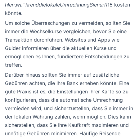
h
l
e
n
,
w
a
¨
h
re
n
dd
i
e
l
o
ka
l
e
U
m
rec
hn
u
n
g
S
i
e
n
u
r
R
15 kosten
könnte.
Um solche Überraschungen zu vermeiden, sollten Sie
immer die Wechselkurse vergleichen, bevor Sie eine
Transaktion durchführen. Websites und Apps wie
Guider informieren über die aktuellen Kurse und
ermöglichen es Ihnen, fundiertere Entscheidungen zu
treffen.
Darüber hinaus sollten Sie immer auf zusätzliche
Gebühren achten, die Ihre Bank erheben könnte. Eine
gute Praxis ist es, die Einstellungen Ihrer Karte so zu
konfigurieren, dass die automatische Umrechnung
vermieden wird, und sicherzustellen, dass Sie immer in
der lokalen Währung zahlen, wenn möglich. Dies kann
sicherstellen, dass Sie Ihre Kaufkraft maximieren und
unnötige Gebühren minimieren. Häufige Reisende