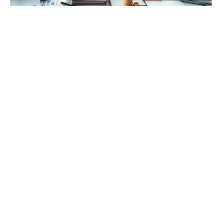
Geldanlage Strategien: Clever investieren
und Vermögen aufbauen
Anúncios Eine durchdachte Finanzplanung ist das
Fundament für Ihren langfristigen Erfolg. In einer Welt,
in der sich wirtschaftliche Bedingungen ständig
wandeln, ist...
Amanda · Juni 4, 2026
Weiterlesen